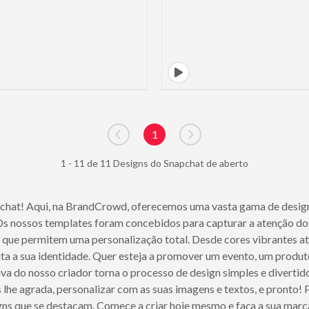
1
Go to previous page
Go to next page
1 - 11 de 11 Designs do Snapchat de aberto
chat! Aqui, na BrandCrowd, oferecemos uma vasta gama de designs
. Os nossos templates foram concebidos para capturar a atenção do
, que permitem uma personalização total. Desde cores vibrantes a
ita a sua identidade. Quer esteja a promover um evento, um produt
uitiva do nosso criador torna o processo de design simples e divert
s lhe agrada, personalizar com as suas imagens e textos, e pronto!
ns que se destacam. Comece a criar hoje mesmo e faça a sua marca