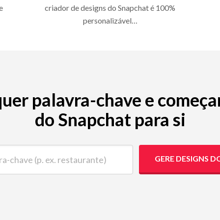
e
criador de designs do Snapchat é 100%
personalizável…
quer palavra-chave e começar
do Snapchat para si
ave (p. ex. restaurante)
GERE DESIGNS D