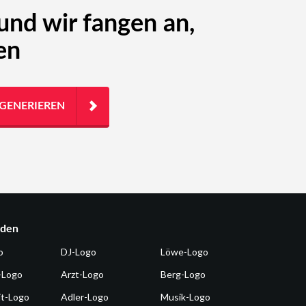
 und wir fangen an,
en
GENERIEREN
nden
o
DJ-Logo
Löwe-Logo
-Logo
Arzt-Logo
Berg-Logo
it-Logo
Adler-Logo
Musik-Logo