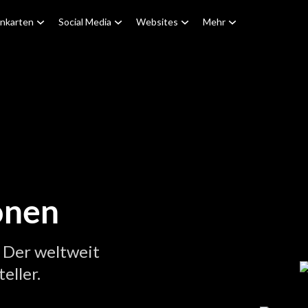
enkarten
Social Media
Websites
Mehr
onen
 Der weltweit
eller.