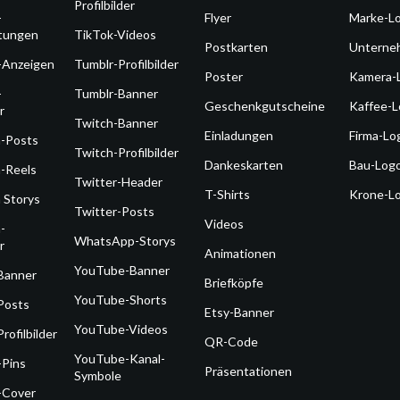
Profilbilder
-
Flyer
Marke-L
ltungen
TikTok-Videos
Postkarten
Unterne
-Anzeigen
Tumblr-Profilbilder
Poster
Kamera-
-
Tumblr-Banner
Geschenkgutscheine
Kaffee-
r
Twitch-Banner
Einladungen
Firma-Lo
m-Posts
Twitch-Profilbilder
Dankeskarten
Bau-Log
-Reels
Twitter-Header
T-Shirts
Krone-L
 Storys
Twitter-Posts
Videos
-
WhatsApp-Storys
r
Animationen
YouTube-Banner
Banner
Briefköpfe
YouTube-Shorts
Posts
Etsy-Banner
YouTube-Videos
rofilbilder
QR-Code
YouTube-Kanal-
-Pins
Präsentationen
Symbole
-Cover