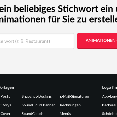
 ein beliebiges Stichwort ein
nimationen für Sie zu erstell
t (z. B. Restaurant)
ANIMATIONEN 
orlagen
Logo fi
-Posts
Snapchat-Designs
E-Mail-Signaturen
App-Log
-Storys
SoundCloud-Banner
Rechnungen
Bäckerei
-Cover
SoundCloud-
Menüs
Schönhe