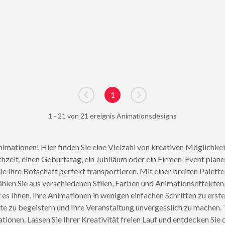
1
Go to previous page
Go to next page
1 - 21 von 21 ereignis Animationsdesigns
imationen! Hier finden Sie eine Vielzahl von kreativen Möglichke
hzeit, einen Geburtstag, ein Jubiläum oder ein Firmen-Event plane
ie Ihre Botschaft perfekt transportieren. Mit einer breiten Pale
ählen Sie aus verschiedenen Stilen, Farben und Animationseffekte
es Ihnen, Ihre Animationen in wenigen einfachen Schritten zu erste
te zu begeistern und Ihre Veranstaltung unvergesslich zu machen. T
ntationen. Lassen Sie Ihrer Kreativität freien Lauf und entdecken S