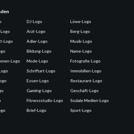
nden
o
DJ-Logo
Löwe-Logo
-Logo
Arzt-Logo
Berg-Logo
it-Logo
Adler-Logo
Musik-Logo
ogo
Bildung-Logo
Name-Logo
hmen-Logo
Mode-Logo
Fotografie-Logo
Logo
Schriftart-Logo
Immobilien-Logo
Logo
Essen-Logo
Restaurant-Logo
go
Gaming-Logo
Geschäft-Logo
o
Fitnessstudio-Logo
Soziale Medien-Logo
ogo
Brief-Logo
Sport-Logo