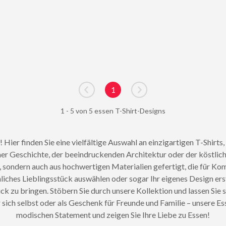
1
Go to previous page
Go to next page
1 - 5 von 5 essen T-Shirt-Designs
! Hier finden Sie eine vielfältige Auswahl an einzigartigen T-Shirt
ener Geschichte, der beeindruckenden Architektur oder der köstlic
sch, sondern auch aus hochwertigen Materialien gefertigt, die für 
liches Lieblingsstück auswählen oder sogar Ihr eigenes Design ers
uck zu bringen. Stöbern Sie durch unsere Kollektion und lassen Sie s
 sich selbst oder als Geschenk für Freunde und Familie – unsere Ess
modischen Statement und zeigen Sie Ihre Liebe zu Essen!