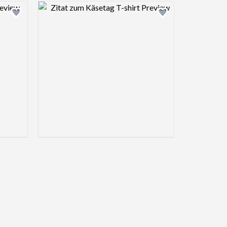
view image
Design preview image