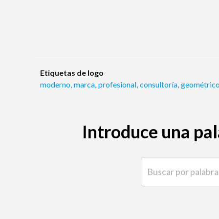
Etiquetas de logo
moderno
,
marca
,
profesional
,
consultoría
,
geométric
Introduce una pal
Buscar por palabra clave