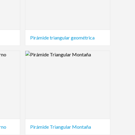
Pirámide triangular geométrica
Logo Preview Image
rno
Pirámide Triangular Montaña