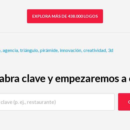
EXPLORA MÁS DE 438.000 LOGOS
o
,
agencia
,
triángulo
,
pirámide
,
innovación
,
creatividad
,
3d
abra clave y empezaremos a c
 (p. ej., restaurante)