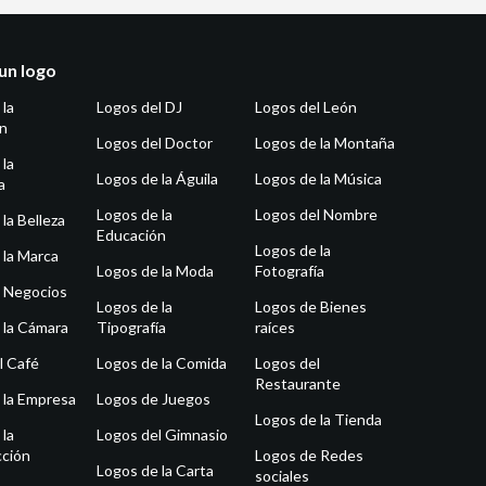
un logo
 la
Logos del DJ
Logos del León
ón
Logos del Doctor
Logos de la Montaña
 la
Logos de la Águila
Logos de la Música
a
Logos de la
Logos del Nombre
la Belleza
Educación
Logos de la
 la Marca
Logos de la Moda
Fotografía
 Negocios
Logos de la
Logos de Bienes
 la Cámara
Tipografía
raíces
l Café
Logos de la Comida
Logos del
Restaurante
 la Empresa
Logos de Juegos
Logos de la Tienda
 la
Logos del Gimnasio
ción
Logos de Redes
Logos de la Carta
sociales