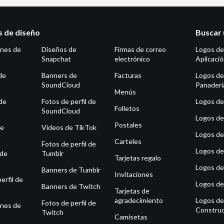
as de diseño
Buscar 
ones de
Diseños de
Firmas de correo
Logos de
Snapchat
electrónico
Aplicaci
de
Banners de
Facturas
Logos de
SoundCloud
Panaderí
Menús
de
Fotos de perfil de
Logos de 
Folletos
SoundCloud
Logos de
Postales
de
Vídeos de TikTok
Logos de
Carteles
Fotos de perfil de
Logos de
 de
Tumblr
Tarjetas regalo
Logos de
Banners de Tumblr
Invitaciones
erfil de
Logos de
Banners de Twitch
Tarjetas de
agradecimiento
Logos de
Fotos de perfil de
ones de
Construc
Twitch
m
Camisetas