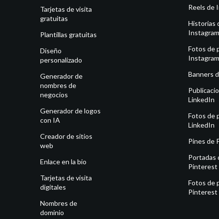
Reels de 
Tarjetas de visita
gratuitas
Historias 
Instagra
Plantillas gratuitas
Fotos de p
Diseño
Instagra
personalizado
Banners d
Generador de
nombres de
Publicaci
negocios
LinkedIn
Generador de logos
Fotos de p
con IA
LinkedIn
Creador de sitios
Pines de 
web
Portadas 
Enlace en la bio
Pinterest
Tarjetas de visita
Fotos de p
digitales
Pinterest
Nombres de
dominio