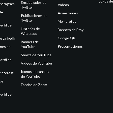
Logos de
Encabezados de
Instagram
Vídeos
Twitter
de
Animaciones
Publicaciones de
m
Twitter
Membretes
erfil de
Historias de
Banners de Etsy
m
Whatsapp
Código QR
e LinkedIn
Banners de
Presentaciones
ones de
YouTube
Shorts de YouTube
erfil de
Vídeos de YouTube
Iconos de canales
Pinterest
de YouTube
de
Fondos de Zoom
erfil de