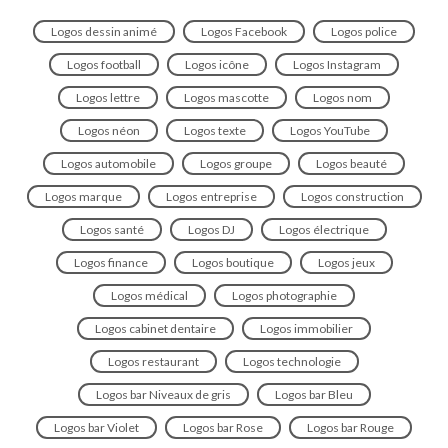
Logos dessin animé
Logos Facebook
Logos police
Logos football
Logos icône
Logos Instagram
Logos lettre
Logos mascotte
Logos nom
Logos néon
Logos texte
Logos YouTube
Logos automobile
Logos groupe
Logos beauté
Logos marque
Logos entreprise
Logos construction
Logos santé
Logos DJ
Logos électrique
Logos finance
Logos boutique
Logos jeux
Logos médical
Logos photographie
Logos cabinet dentaire
Logos immobilier
Logos restaurant
Logos technologie
Logos bar Niveaux de gris
Logos bar Bleu
Logos bar Violet
Logos bar Rose
Logos bar Rouge