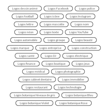
Logos dessin animé
Logos Facebook
Logos police
Logos football
Logos icône
Logos Instagram
Logos lettre
Logos mascotte
Logos nom
Logos néon
Logos texte
Logos YouTube
Logos automobile
Logos groupe
Logos beauté
Logos marque
Logos entreprise
Logos construction
Logos santé
Logos DJ
Logos électrique
Logos finance
Logos boutique
Logos jeux
Logos médical
Logos photographie
Logos cabinet dentaire
Logos immobilier
Logos restaurant
Logos technologie
Logos botanique Niveaux de gris
Logos botanique Bleu
Logos botanique Violet
Logos botanique Rose