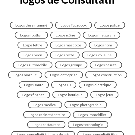
Logos dessin animé
Logos Facebook
Logos police
Logos football
Logos icône
Logos Instagram
Logos lettre
Logos mascotte
Logos nom
Logos néon
Logos texte
Logos YouTube
Logos automobile
Logos groupe
Logos beauté
Logos marque
Logos entreprise
Logos construction
Logos santé
Logos DJ
Logos électrique
Logos finance
Logos boutique
Logos jeux
Logos médical
Logos photographie
Logos cabinet dentaire
Logos immobilier
Logos restaurant
Logos technologie
Logos consultatif Niveaux de gris
Logos consultatif Bleu