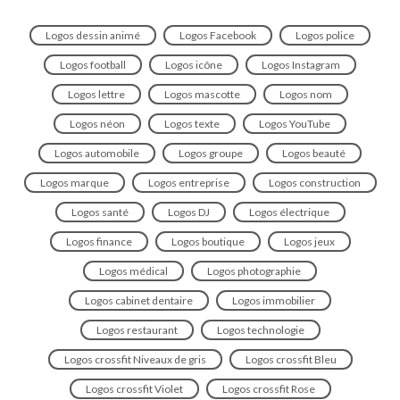
Logos dessin animé
Logos Facebook
Logos police
Logos football
Logos icône
Logos Instagram
Logos lettre
Logos mascotte
Logos nom
Logos néon
Logos texte
Logos YouTube
Logos automobile
Logos groupe
Logos beauté
Logos marque
Logos entreprise
Logos construction
Logos santé
Logos DJ
Logos électrique
Logos finance
Logos boutique
Logos jeux
Logos médical
Logos photographie
Logos cabinet dentaire
Logos immobilier
Logos restaurant
Logos technologie
Logos crossfit Niveaux de gris
Logos crossfit Bleu
Logos crossfit Violet
Logos crossfit Rose