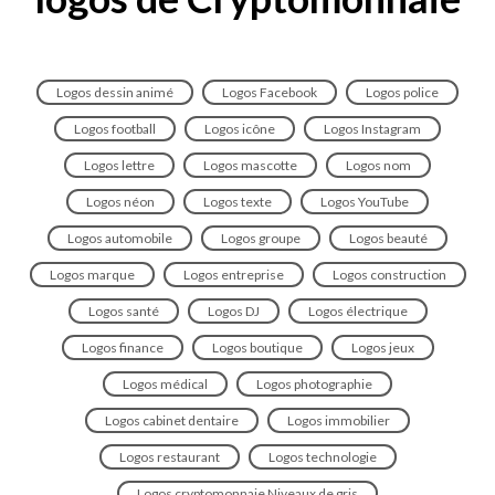
Logos dessin animé
Logos Facebook
Logos police
Logos football
Logos icône
Logos Instagram
Logos lettre
Logos mascotte
Logos nom
Logos néon
Logos texte
Logos YouTube
Logos automobile
Logos groupe
Logos beauté
Logos marque
Logos entreprise
Logos construction
Logos santé
Logos DJ
Logos électrique
Logos finance
Logos boutique
Logos jeux
Logos médical
Logos photographie
Logos cabinet dentaire
Logos immobilier
Logos restaurant
Logos technologie
Logos cryptomonnaie Niveaux de gris