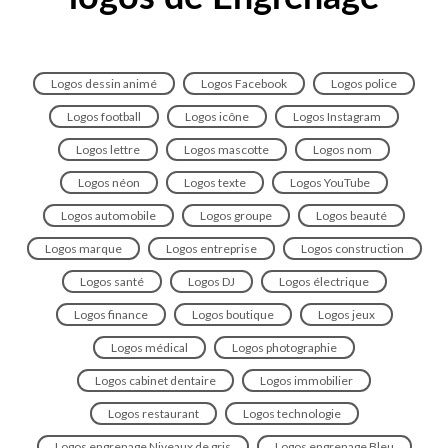
Logos dessin animé
Logos Facebook
Logos police
Logos football
Logos icône
Logos Instagram
Logos lettre
Logos mascotte
Logos nom
Logos néon
Logos texte
Logos YouTube
Logos automobile
Logos groupe
Logos beauté
Logos marque
Logos entreprise
Logos construction
Logos santé
Logos DJ
Logos électrique
Logos finance
Logos boutique
Logos jeux
Logos médical
Logos photographie
Logos cabinet dentaire
Logos immobilier
Logos restaurant
Logos technologie
Logos engrenage Niveaux de gris
Logos engrenage Bleu