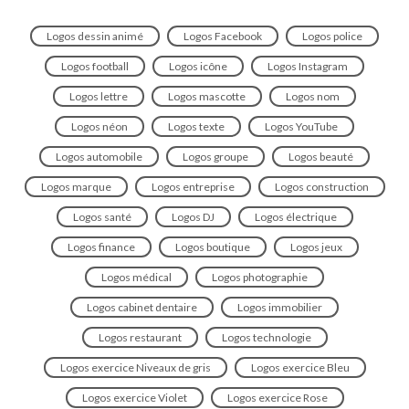
Logos dessin animé
Logos Facebook
Logos police
Logos football
Logos icône
Logos Instagram
Logos lettre
Logos mascotte
Logos nom
Logos néon
Logos texte
Logos YouTube
Logos automobile
Logos groupe
Logos beauté
Logos marque
Logos entreprise
Logos construction
Logos santé
Logos DJ
Logos électrique
Logos finance
Logos boutique
Logos jeux
Logos médical
Logos photographie
Logos cabinet dentaire
Logos immobilier
Logos restaurant
Logos technologie
Logos exercice Niveaux de gris
Logos exercice Bleu
Logos exercice Violet
Logos exercice Rose