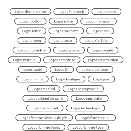
Logos dessin animé
Logos Facebook
Logos police
Logos football
Logos icône
Logos Instagram
Logos lettre
Logos mascotte
Logos nom
Logos néon
Logos texte
Logos YouTube
Logos automobile
Logos groupe
Logos beauté
Logos marque
Logos entreprise
Logos construction
Logos santé
Logos DJ
Logos électrique
Logos finance
Logos boutique
Logos jeux
Logos médical
Logos photographie
Logos cabinet dentaire
Logos immobilier
Logos restaurant
Logos technologie
Logos flamme Niveaux de gris
Logos flamme Bleu
Logos flamme Violet
Logos flamme Rose