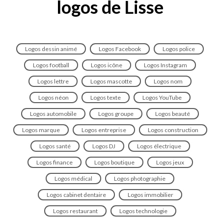
logos de Lisse
Logos dessin animé
Logos Facebook
Logos police
Logos football
Logos icône
Logos Instagram
Logos lettre
Logos mascotte
Logos nom
Logos néon
Logos texte
Logos YouTube
Logos automobile
Logos groupe
Logos beauté
Logos marque
Logos entreprise
Logos construction
Logos santé
Logos DJ
Logos électrique
Logos finance
Logos boutique
Logos jeux
Logos médical
Logos photographie
Logos cabinet dentaire
Logos immobilier
Logos restaurant
Logos technologie