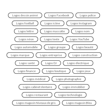
Logos dessin animé
Logos Facebook
Logos police
Logos football
Logos icône
Logos Instagram
Logos lettre
Logos mascotte
Logos nom
Logos néon
Logos texte
Logos YouTube
Logos automobile
Logos groupe
Logos beauté
Logos marque
Logos entreprise
Logos construction
Logos santé
Logos DJ
Logos électrique
Logos finance
Logos boutique
Logos jeux
Logos médical
Logos photographie
Logos cabinet dentaire
Logos immobilier
Logos restaurant
Logos technologie
Logos magasin Niveaux de gris
Logos magasin Bleu