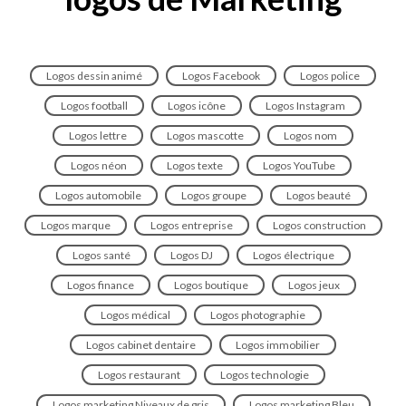
Logos dessin animé
Logos Facebook
Logos police
Logos football
Logos icône
Logos Instagram
Logos lettre
Logos mascotte
Logos nom
Logos néon
Logos texte
Logos YouTube
Logos automobile
Logos groupe
Logos beauté
Logos marque
Logos entreprise
Logos construction
Logos santé
Logos DJ
Logos électrique
Logos finance
Logos boutique
Logos jeux
Logos médical
Logos photographie
Logos cabinet dentaire
Logos immobilier
Logos restaurant
Logos technologie
Logos marketing Niveaux de gris
Logos marketing Bleu