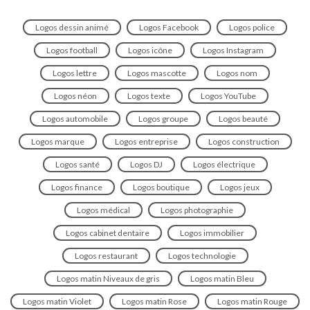
Logos dessin animé
Logos Facebook
Logos police
Logos football
Logos icône
Logos Instagram
Logos lettre
Logos mascotte
Logos nom
Logos néon
Logos texte
Logos YouTube
Logos automobile
Logos groupe
Logos beauté
Logos marque
Logos entreprise
Logos construction
Logos santé
Logos DJ
Logos électrique
Logos finance
Logos boutique
Logos jeux
Logos médical
Logos photographie
Logos cabinet dentaire
Logos immobilier
Logos restaurant
Logos technologie
Logos matin Niveaux de gris
Logos matin Bleu
Logos matin Violet
Logos matin Rose
Logos matin Rouge