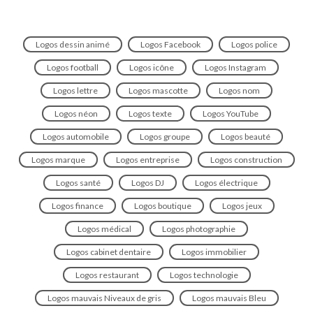
Logos dessin animé
Logos Facebook
Logos police
Logos football
Logos icône
Logos Instagram
Logos lettre
Logos mascotte
Logos nom
Logos néon
Logos texte
Logos YouTube
Logos automobile
Logos groupe
Logos beauté
Logos marque
Logos entreprise
Logos construction
Logos santé
Logos DJ
Logos électrique
Logos finance
Logos boutique
Logos jeux
Logos médical
Logos photographie
Logos cabinet dentaire
Logos immobilier
Logos restaurant
Logos technologie
Logos mauvais Niveaux de gris
Logos mauvais Bleu