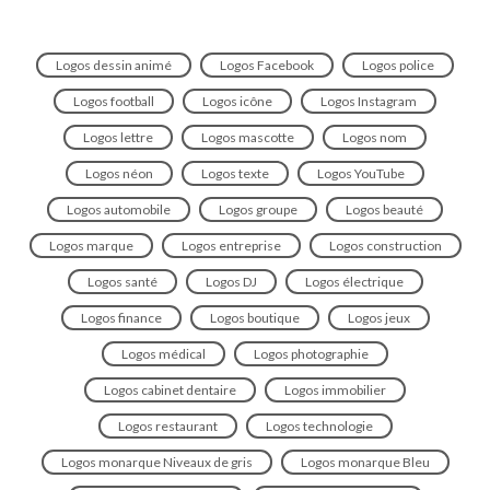
Logos dessin animé
Logos Facebook
Logos police
Logos football
Logos icône
Logos Instagram
Logos lettre
Logos mascotte
Logos nom
Logos néon
Logos texte
Logos YouTube
Logos automobile
Logos groupe
Logos beauté
Logos marque
Logos entreprise
Logos construction
Logos santé
Logos DJ
Logos électrique
Logos finance
Logos boutique
Logos jeux
Logos médical
Logos photographie
Logos cabinet dentaire
Logos immobilier
Logos restaurant
Logos technologie
Logos monarque Niveaux de gris
Logos monarque Bleu