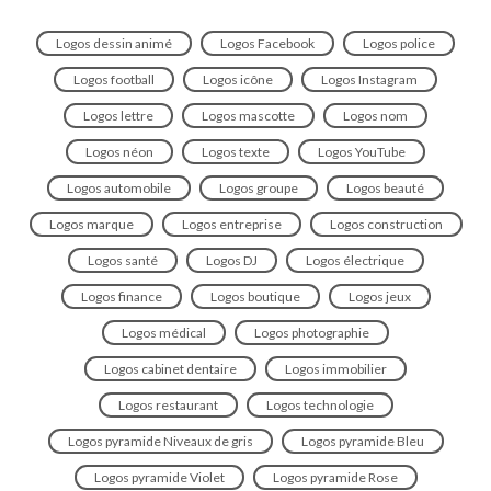
Logos dessin animé
Logos Facebook
Logos police
Logos football
Logos icône
Logos Instagram
Logos lettre
Logos mascotte
Logos nom
Logos néon
Logos texte
Logos YouTube
Logos automobile
Logos groupe
Logos beauté
Logos marque
Logos entreprise
Logos construction
Logos santé
Logos DJ
Logos électrique
Logos finance
Logos boutique
Logos jeux
Logos médical
Logos photographie
Logos cabinet dentaire
Logos immobilier
Logos restaurant
Logos technologie
Logos pyramide Niveaux de gris
Logos pyramide Bleu
Logos pyramide Violet
Logos pyramide Rose