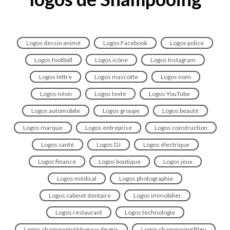
Logos dessin animé
Logos Facebook
Logos police
Logos football
Logos icône
Logos Instagram
Logos lettre
Logos mascotte
Logos nom
Logos néon
Logos texte
Logos YouTube
Logos automobile
Logos groupe
Logos beauté
Logos marque
Logos entreprise
Logos construction
Logos santé
Logos DJ
Logos électrique
Logos finance
Logos boutique
Logos jeux
Logos médical
Logos photographie
Logos cabinet dentaire
Logos immobilier
Logos restaurant
Logos technologie
Logos shampooing Niveaux de gris
Logos shampooing Bleu