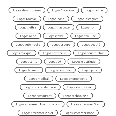
Logos dessin animé
Logos Facebook
Logos police
Logos football
Logos icône
Logos Instagram
Logos lettre
Logos mascotte
Logos nom
Logos néon
Logos texte
Logos YouTube
Logos automobile
Logos groupe
Logos beauté
Logos marque
Logos entreprise
Logos construction
Logos santé
Logos DJ
Logos électrique
Logos finance
Logos boutique
Logos jeux
Logos médical
Logos photographie
Logos cabinet dentaire
Logos immobilier
Logos restaurant
Logos technologie
Logos streamer Niveaux de gris
Logos streamer Bleu
Logos streamer Violet
Logos streamer Rose