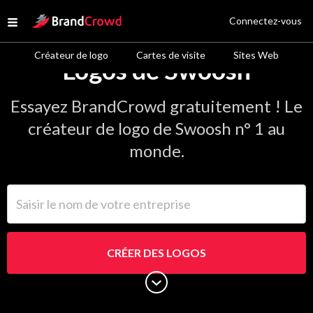
Site Logo
Connectez-vous
Open menu
Créateur de logo
Cartes de visite
Sites Web
Logos de Swoosh
Essayez BrandCrowd gratuitement ! Le
créateur de logo de Swoosh n° 1 au
monde.
Saisir le nom de votre entreprise
CRÉER DES LOGOS