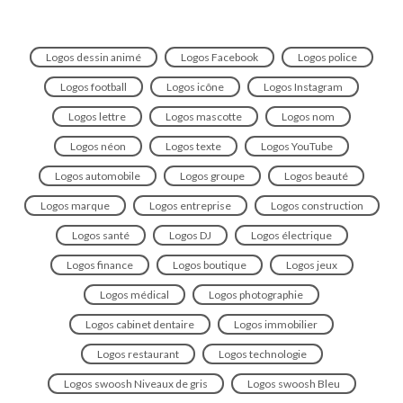
Logos dessin animé
Logos Facebook
Logos police
Logos football
Logos icône
Logos Instagram
Logos lettre
Logos mascotte
Logos nom
Logos néon
Logos texte
Logos YouTube
Logos automobile
Logos groupe
Logos beauté
Logos marque
Logos entreprise
Logos construction
Logos santé
Logos DJ
Logos électrique
Logos finance
Logos boutique
Logos jeux
Logos médical
Logos photographie
Logos cabinet dentaire
Logos immobilier
Logos restaurant
Logos technologie
Logos swoosh Niveaux de gris
Logos swoosh Bleu