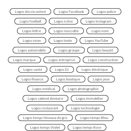
Logos dessin animé
Logos Facebook
Logos police
Logos football
Logos icône
Logos Instagram
Logos lettre
Logos mascotte
Logos nom
Logos néon
Logos texte
Logos YouTube
Logos automobile
Logos groupe
Logos beauté
Logos marque
Logos entreprise
Logos construction
Logos santé
Logos DJ
Logos électrique
Logos finance
Logos boutique
Logos jeux
Logos médical
Logos photographie
Logos cabinet dentaire
Logos immobilier
Logos restaurant
Logos technologie
Logos temps Niveaux de gris
Logos temps Bleu
Logos temps Violet
Logos temps Rose