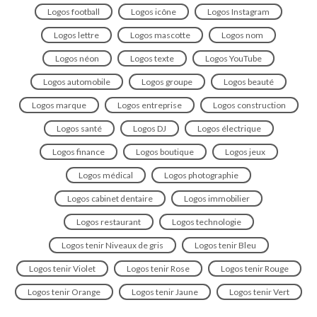
Logos football
Logos icône
Logos Instagram
Logos lettre
Logos mascotte
Logos nom
Logos néon
Logos texte
Logos YouTube
Logos automobile
Logos groupe
Logos beauté
Logos marque
Logos entreprise
Logos construction
Logos santé
Logos DJ
Logos électrique
Logos finance
Logos boutique
Logos jeux
Logos médical
Logos photographie
Logos cabinet dentaire
Logos immobilier
Logos restaurant
Logos technologie
Logos tenir Niveaux de gris
Logos tenir Bleu
Logos tenir Violet
Logos tenir Rose
Logos tenir Rouge
Logos tenir Orange
Logos tenir Jaune
Logos tenir Vert