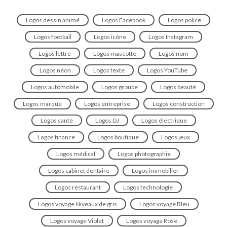
Logos dessin animé
Logos Facebook
Logos police
Logos football
Logos icône
Logos Instagram
Logos lettre
Logos mascotte
Logos nom
Logos néon
Logos texte
Logos YouTube
Logos automobile
Logos groupe
Logos beauté
Logos marque
Logos entreprise
Logos construction
Logos santé
Logos DJ
Logos électrique
Logos finance
Logos boutique
Logos jeux
Logos médical
Logos photographie
Logos cabinet dentaire
Logos immobilier
Logos restaurant
Logos technologie
Logos voyage Niveaux de gris
Logos voyage Bleu
Logos voyage Violet
Logos voyage Rose