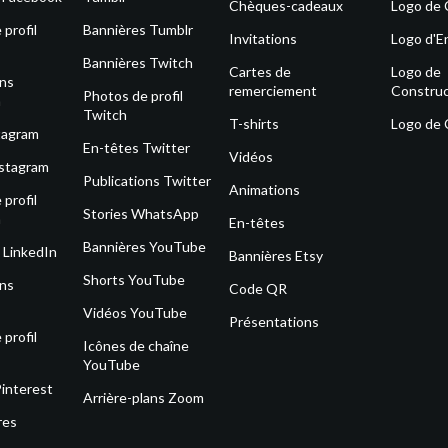
Chèques-cadeaux
Logo de 
profil
Bannières Tumblr
Invitations
Logo d'E
Bannières Twitch
Cartes de
Logo de
ons
remerciement
Construc
Photos de profil
m
Twitch
T-shirts
Logo de
tagram
En-têtes Twitter
Vidéos
nstagram
Publications Twitter
Animations
profil
Stories WhatsApp
m
En-têtes
Bannières YouTube
 LinkedIn
Bannières Etsy
Shorts YouTube
ons
Code QR
Vidéos YouTube
Présentations
profil
Icônes de chaîne
YouTube
Pinterest
Arrière-plans Zoom
res