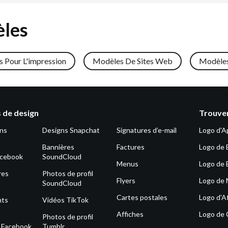
èles
 Pour L'impression
Modèles De Sites Web
Modèle
 de design
Trouver
ons
Designs Snapchat
Signatures d’e-mail
Logo d'A
Bannières
Factures
Logo de 
acebook
SoundCloud
Menus
Logo de 
res
Photos de profil
Flyers
Logo de
SoundCloud
Cartes postales
Logo d'Af
nts
Vidéos TikTok
Affiches
Logo de
Photos de profil
s Facebook
Tumblr