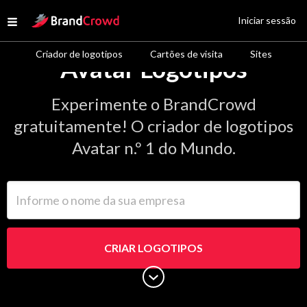
Site Logo
Iniciar sessão
Open menu
Criador de logotipos
Cartões de visita
Sites
Avatar Logotipos
Experimente o BrandCrowd
gratuitamente! O criador de logotipos
Avatar n.º 1 do Mundo.
Informe o nome da sua empresa
CRIAR LOGOTIPOS