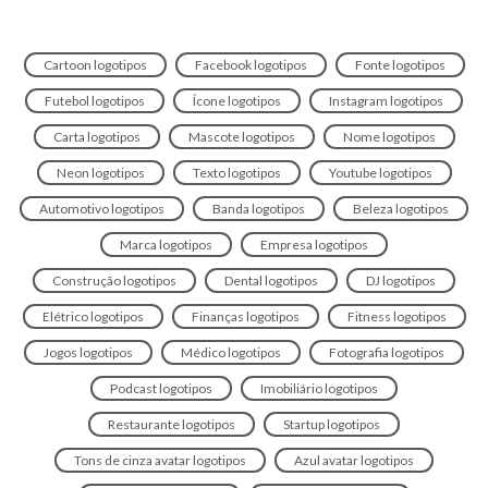
Cartoon logotipos
Facebook logotipos
Fonte logotipos
Futebol logotipos
Ícone logotipos
Instagram logotipos
Carta logotipos
Mascote logotipos
Nome logotipos
Neon logotipos
Texto logotipos
Youtube logotipos
Automotivo logotipos
Banda logotipos
Beleza logotipos
Marca logotipos
Empresa logotipos
Construção logotipos
Dental logotipos
DJ logotipos
Elétrico logotipos
Finanças logotipos
Fitness logotipos
Jogos logotipos
Médico logotipos
Fotografia logotipos
Podcast logotipos
Imobiliário logotipos
Restaurante logotipos
Startup logotipos
Tons de cinza avatar logotipos
Azul avatar logotipos