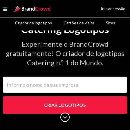
Site Logo
Iniciar sessão
Open menu
Criador de logotipos
Cartões de visita
Sites
Catering Logotipos
Experimente o BrandCrowd
gratuitamente! O criador de logotipos
Catering n.º 1 do Mundo.
Informe o nome da sua empresa
CRIAR LOGOTIPOS