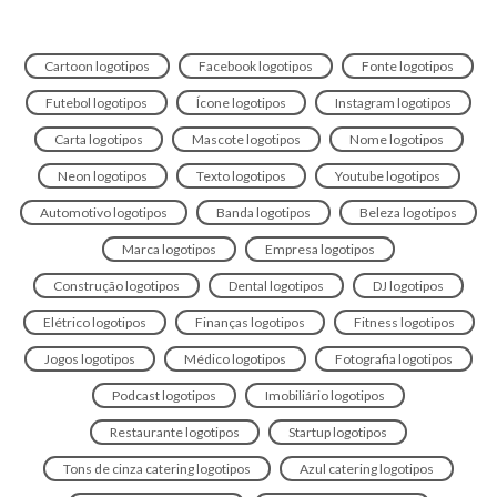
Cartoon logotipos
Facebook logotipos
Fonte logotipos
Futebol logotipos
Ícone logotipos
Instagram logotipos
Carta logotipos
Mascote logotipos
Nome logotipos
Neon logotipos
Texto logotipos
Youtube logotipos
Automotivo logotipos
Banda logotipos
Beleza logotipos
Marca logotipos
Empresa logotipos
Construção logotipos
Dental logotipos
DJ logotipos
Elétrico logotipos
Finanças logotipos
Fitness logotipos
Jogos logotipos
Médico logotipos
Fotografia logotipos
Podcast logotipos
Imobiliário logotipos
Restaurante logotipos
Startup logotipos
Tons de cinza catering logotipos
Azul catering logotipos