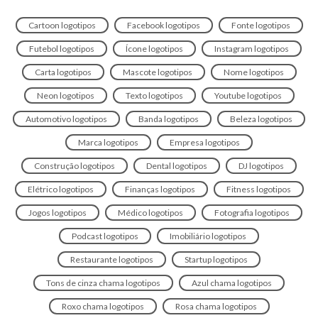
Cartoon logotipos
Facebook logotipos
Fonte logotipos
Futebol logotipos
Ícone logotipos
Instagram logotipos
Carta logotipos
Mascote logotipos
Nome logotipos
Neon logotipos
Texto logotipos
Youtube logotipos
Automotivo logotipos
Banda logotipos
Beleza logotipos
Marca logotipos
Empresa logotipos
Construção logotipos
Dental logotipos
DJ logotipos
Elétrico logotipos
Finanças logotipos
Fitness logotipos
Jogos logotipos
Médico logotipos
Fotografia logotipos
Podcast logotipos
Imobiliário logotipos
Restaurante logotipos
Startup logotipos
Tons de cinza chama logotipos
Azul chama logotipos
Roxo chama logotipos
Rosa chama logotipos