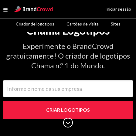
Site Logo
Iniciar sessão
Open menu
Criador de logotipos
Cartões de visita
Sites
Chama Logotipos
Experimente o BrandCrowd
gratuitamente! O criador de logotipos
Chama n.º 1 do Mundo.
Informe o nome da sua empresa
CRIAR LOGOTIPOS