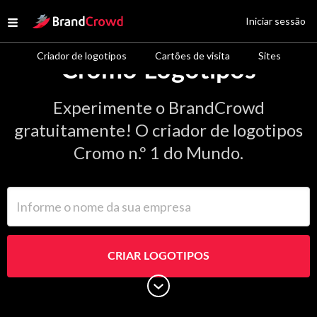
Site Logo
Iniciar sessão
Open menu
Criador de logotipos
Cartões de visita
Sites
Cromo Logotipos
Experimente o BrandCrowd
gratuitamente! O criador de logotipos
Cromo n.º 1 do Mundo.
Informe o nome da sua empresa
CRIAR LOGOTIPOS