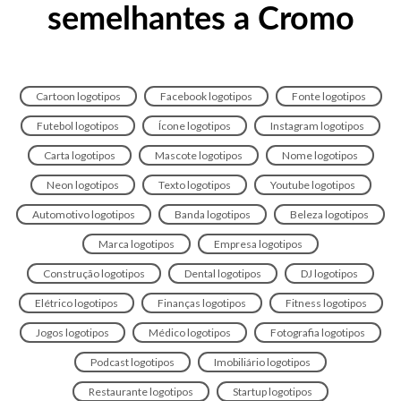
semelhantes a Cromo
Cartoon logotipos
Facebook logotipos
Fonte logotipos
Futebol logotipos
Ícone logotipos
Instagram logotipos
Carta logotipos
Mascote logotipos
Nome logotipos
Neon logotipos
Texto logotipos
Youtube logotipos
Automotivo logotipos
Banda logotipos
Beleza logotipos
Marca logotipos
Empresa logotipos
Construção logotipos
Dental logotipos
DJ logotipos
Elétrico logotipos
Finanças logotipos
Fitness logotipos
Jogos logotipos
Médico logotipos
Fotografia logotipos
Podcast logotipos
Imobiliário logotipos
Restaurante logotipos
Startup logotipos