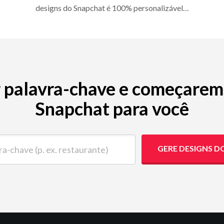
designs do Snapchat é 100% personalizável…
er palavra-chave e começarem
Snapchat para você
ave (p. ex. restaurante)
GERE DESIGNS D