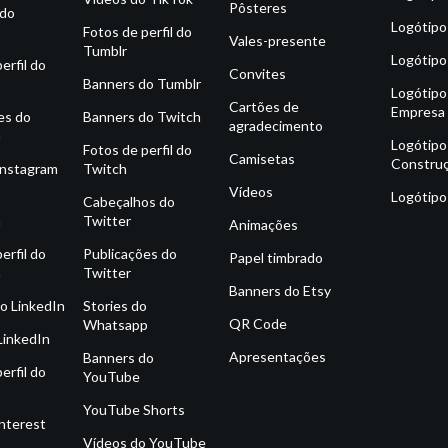
Pôsteres
 do
Logótipo
Fotos de perfil do
Vales-presente
Tumblr
Logótipo
erfil do
Convites
Banners do Tumblr
Logótipo
Cartões de
Empresa
es do
Banners do Twitch
agradecimento
m
Logótipo
Fotos de perfil do
Camisetas
Constru
Instagram
Twitch
Vídeos
Logótipo
o
Cabeçalhos do
m
Twitter
Animações
erfil do
Publicações do
Papel timbrado
m
Twitter
Banners do Etsy
o LinkedIn
Stories do
QR Code
Whatsapp
LinkedIn
Apresentações
Banners do
erfil do
YouTube
YouTube Shorts
interest
Vídeos do YouTube