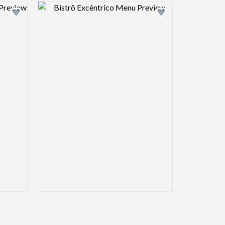
view image
Design preview image