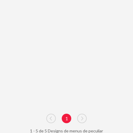
1
Go to previous page
Go to next page
1 - 5 de 5 Designs de menus de peculiar