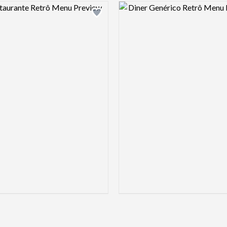
Design preview image
Design pre