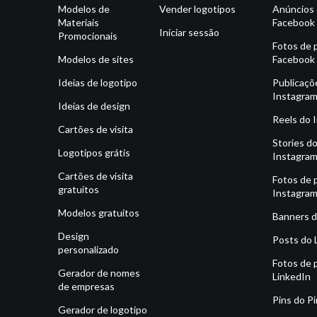
Modelos de
Vender logotipos
Anúncios
Materiais
Facebook
Iniciar sessão
Promocionais
Fotos de p
Modelos de sites
Facebook
Ideias de logotipo
Publicaçõ
Instagra
Ideias de design
Reels do 
Cartões de visita
Stories d
Logotipos grátis
Instagra
Cartões de visita
Fotos de p
gratuitos
Instagra
Modelos gratuitos
Banners d
Design
Posts do 
personalizado
Fotos de p
Gerador de nomes
LinkedIn
de empresas
Pins do P
Gerador de logotipo