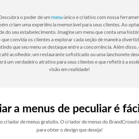
 Descubra o poder de um
menu
único e criativo com nossa ferrame
bém criam uma experiência memorável para seus clientes. Ao optar
dade do seu estabelecimento. Imagine um menu que conta uma histór
 que convida os clientes a explorar cada seção de maneira divert
rantindo que seu menu se destaque entre a concorrência. Além di
m café acolhedor, um restaurante sofisticado ou uma lanchonete de
rá um verdadeiro atrativo para seus clientes e que refletirá a es
visão em realidade!
iar a menus de peculiar é fác
o criador de menus gratuito. O criador de menus do BrandCrowd é fá
para obter o design que deseja!