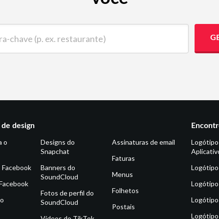
ave (p. ex. restaurante)
G
de design
Encontr
a o
Designs do
Assinaturas de email
Logótipo
Snapchat
Aplicativ
Faturas
o Facebook
Banners do
Logótipo
Menus
SoundCloud
 Facebook
Logótipo
Folhetos
Fotos de perfil do
do
Logótipo
SoundCloud
Postais
Logótipo
Vídeos do TikTok