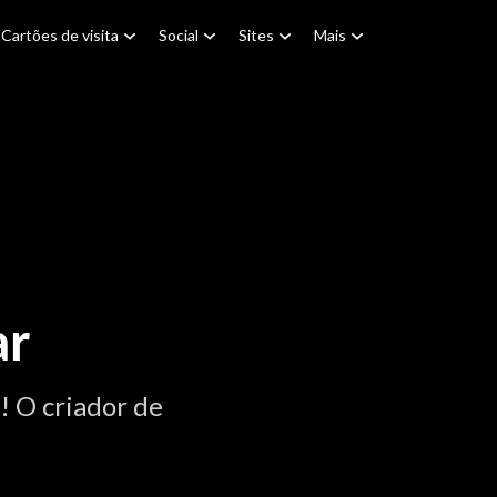
Cartões de visita
Social
Sites
Mais
ar
 O criador de