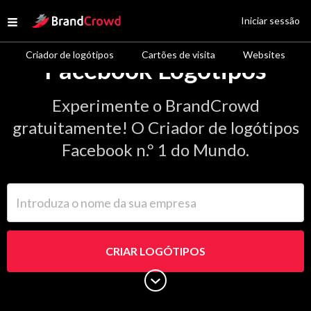
Site Logo
Iniciar sessão
Open menu
Criador de logótipos
Cartões de visita
Websites
Facebook Logótipos
Experimente o BrandCrowd
gratuitamente! O Criador de logótipos
Facebook n.º 1 do Mundo.
Introduza o nome da sua empresa
CRIAR LOGÓTIPOS