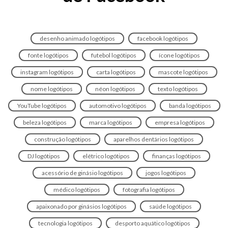
desenho animado logótipos
facebook logótipos
fonte logótipos
futebol logótipos
ícone logótipos
instagram logótipos
carta logótipos
mascote logótipos
nome logótipos
néon logótipos
texto logótipos
YouTube logótipos
automotivo logótipos
banda logótipos
beleza logótipos
marca logótipos
empresa logótipos
construção logótipos
aparelhos dentários logótipos
DJ logótipos
elétrico logótipos
finanças logótipos
acessório de ginásio logótipos
jogos logótipos
médico logótipos
fotografia logótipos
apaixonado por ginásios logótipos
saúde logótipos
tecnologia logótipos
desporto aquático logótipos