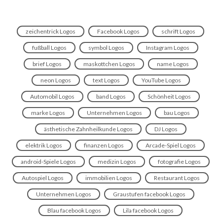
zeichentrick Logos
Facebook Logos
schrift Logos
fußball Logos
symbol Logos
Instagram Logos
brief Logos
maskottchen Logos
name Logos
neon Logos
text Logos
YouTube Logos
Automobil Logos
band Logos
Schönheit Logos
marke Logos
Unternehmen Logos
bau Logos
ästhetische Zahnheilkunde Logos
DJ Logos
elektrik Logos
finanzen Logos
Arcade-Spiel Logos
android-Spiele Logos
medizin Logos
fotografie Logos
Autospiel Logos
immobilien Logos
Restaurant Logos
Unternehmen Logos
Graustufen facebook Logos
Blau facebook Logos
Lila facebook Logos