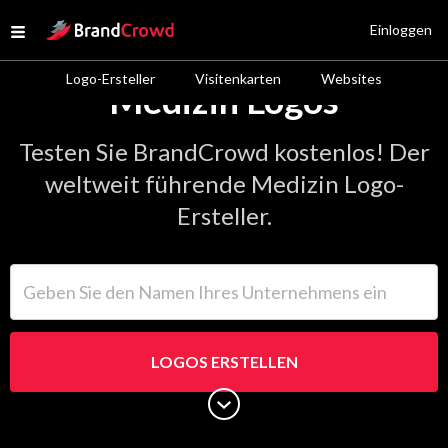
Site Logo
Einloggen
Open menu
Logo-Ersteller
Visitenkarten
Websites
Medizin Logos
Testen Sie BrandCrowd kostenlos! Der
weltweit führende Medizin Logo-
Ersteller.
Geben Sie den Namen Ihres Unternehmens ein
LOGOS ERSTELLEN