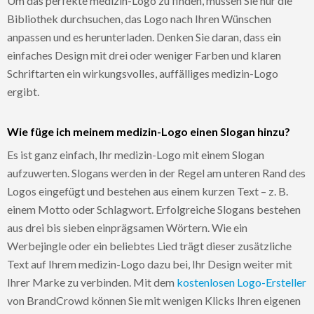
Um das perfekte medizin-Logo zu finden, müssen Sie nur die
Bibliothek durchsuchen, das Logo nach Ihren Wünschen
anpassen und es herunterladen. Denken Sie daran, dass ein
einfaches Design mit drei oder weniger Farben und klaren
Schriftarten ein wirkungsvolles, auffälliges medizin-Logo
ergibt.
Wie füge ich meinem medizin-Logo einen Slogan hinzu?
Es ist ganz einfach, Ihr medizin-Logo mit einem Slogan
aufzuwerten. Slogans werden in der Regel am unteren Rand des
Logos eingefügt und bestehen aus einem kurzen Text – z. B.
einem Motto oder Schlagwort. Erfolgreiche Slogans bestehen
aus drei bis sieben einprägsamen Wörtern. Wie ein
Werbejingle oder ein beliebtes Lied trägt dieser zusätzliche
Text auf Ihrem medizin-Logo dazu bei, Ihr Design weiter mit
Ihrer Marke zu verbinden. Mit dem
kostenlosen Logo-Ersteller
von BrandCrowd können Sie mit wenigen Klicks Ihren eigenen