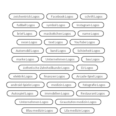
zeichentrick Logos
Facebook Logos
schrift Logos
fußball Logos
symbol Logos
Instagram Logos
brief Logos
maskottchen Logos
name Logos
neon Logos
text Logos
YouTube Logos
Automobil Logos
band Logos
Schönheit Logos
marke Logos
Unternehmen Logos
bau Logos
ästhetische Zahnheilkunde Logos
DJ Logos
elektrik Logos
finanzen Logos
Arcade-Spiel Logos
android-Spiele Logos
medizin Logos
fotografie Logos
Autospiel Logos
immobilien Logos
Restaurant Logos
Unternehmen Logos
Graustufen medizin Logos
Blau medizin Logos
Lila medizin Logos