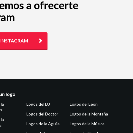
remos a ofrecerte
gram
E INSTAGRAM
un logo
 la
Logos del DJ
Logos del León
ón
Logos del Doctor
Logos de la Montaña
 la
Logos de la Águila
Logos de la Música
a