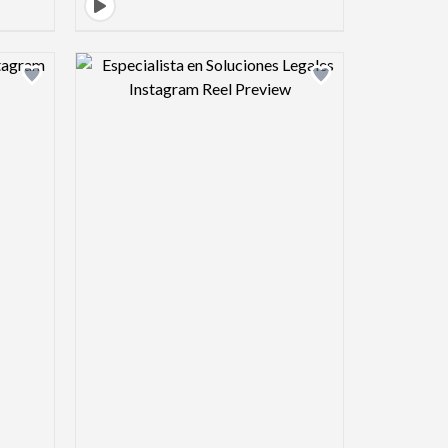
view image
Design preview image