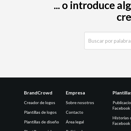
... o introduce 
cre
Buscar por palabra clave
BrandCrowd
Empresa
Plantill
Creador de logos
Sobre nosotros
Publicaci
Facebook
Plantillas de logos
Contacto
Historias 
Plantillas de diseño
Área legal
Facebook