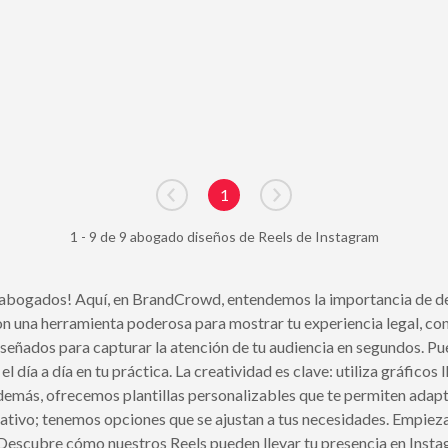
1
Go to previous page
Go to next page
1 - 9 de 9 abogado diseños de Reels de Instagram
 abogados! Aquí, en BrandCrowd, entendemos la importancia de de
n una herramienta poderosa para mostrar tu experiencia legal, cone
señados para capturar la atención de tu audiencia en segundos. Pu
día a día en tu práctica. La creatividad es clave: utiliza gráficos 
demás, ofrecemos plantillas personalizables que te permiten adapta
orativo; tenemos opciones que se ajustan a tus necesidades. Empieza
Descubre cómo nuestros Reels pueden llevar tu presencia en Instagr