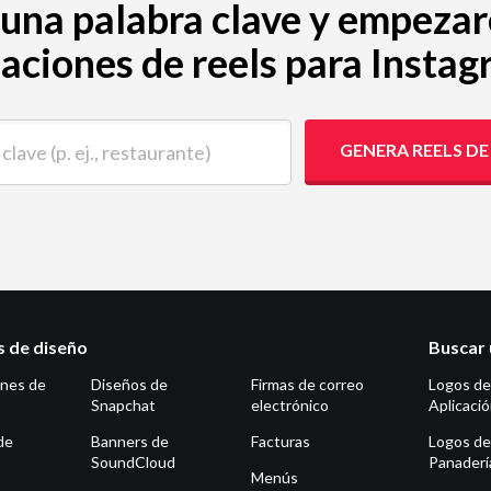
alguna palabra clave y empeza
aciones de reels para Insta
 (p. ej., restaurante)
GENERA REELS D
as de diseño
Buscar 
ones de
Diseños de
Firmas de correo
Logos de
Snapchat
electrónico
Aplicaci
de
Banners de
Facturas
Logos de
SoundCloud
Panaderí
Menús