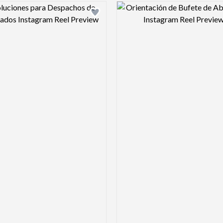
Design preview image
Design pre