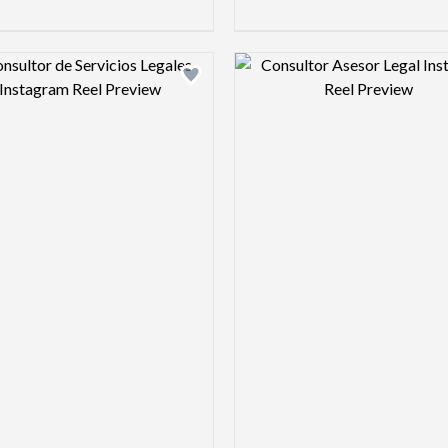
Design preview image
Design pre