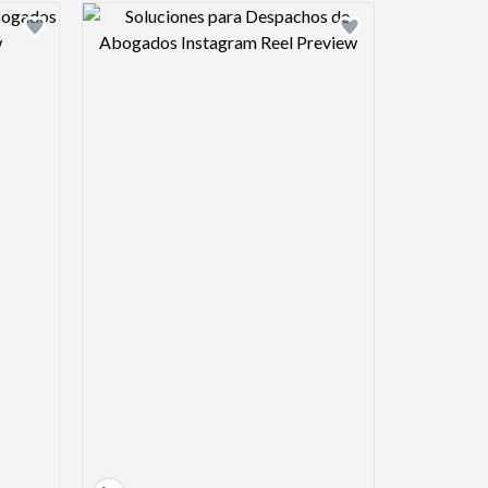
view image
Design preview image