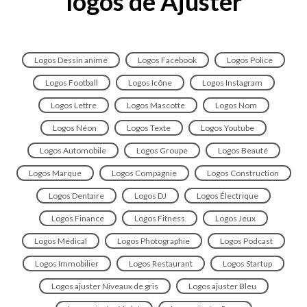
logos de Ajuster
Logos Dessin animé
Logos Facebook
Logos Police
Logos Football
Logos Icône
Logos Instagram
Logos Lettre
Logos Mascotte
Logos Nom
Logos Néon
Logos Texte
Logos Youtube
Logos Automobile
Logos Groupe
Logos Beauté
Logos Marque
Logos Compagnie
Logos Construction
Logos Dentaire
Logos DJ
Logos Électrique
Logos Finance
Logos Fitness
Logos Jeux
Logos Médical
Logos Photographie
Logos Podcast
Logos Immobilier
Logos Restaurant
Logos Startup
Logos ajuster Niveaux de gris
Logos ajuster Bleu