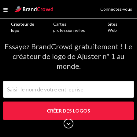
Site Logo
Connectez-vous
Open menu
Créateur de
Cartes
Sites
Logos de Ajuster
logo
professionnelles
Web
Essayez BrandCrowd gratuitement ! Le
créateur de logo de Ajuster n° 1 au
monde.
Saisir le nom de votre entreprise
CRÉER DES LOGOS