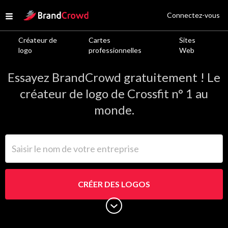
Site Logo
Connectez-vous
Open menu
Créateur de
Cartes
Sites
Logos de Crossfit
logo
professionnelles
Web
Essayez BrandCrowd gratuitement ! Le
créateur de logo de Crossfit n° 1 au
monde.
Saisir le nom de votre entreprise
CRÉER DES LOGOS