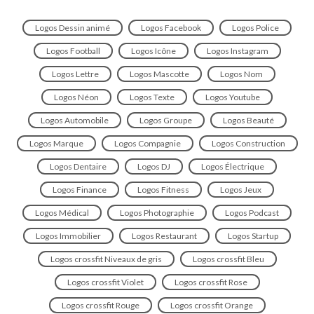
Logos Dessin animé
Logos Facebook
Logos Police
Logos Football
Logos Icône
Logos Instagram
Logos Lettre
Logos Mascotte
Logos Nom
Logos Néon
Logos Texte
Logos Youtube
Logos Automobile
Logos Groupe
Logos Beauté
Logos Marque
Logos Compagnie
Logos Construction
Logos Dentaire
Logos DJ
Logos Électrique
Logos Finance
Logos Fitness
Logos Jeux
Logos Médical
Logos Photographie
Logos Podcast
Logos Immobilier
Logos Restaurant
Logos Startup
Logos crossfit Niveaux de gris
Logos crossfit Bleu
Logos crossfit Violet
Logos crossfit Rose
Logos crossfit Rouge
Logos crossfit Orange