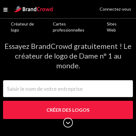
Site Logo
Connectez-vous
Open menu
Créateur de
Cartes
Sites
Logos de Dame
logo
professionnelles
Web
Essayez BrandCrowd gratuitement ! Le
créateur de logo de Dame n° 1 au
monde.
Saisir le nom de votre entreprise
CRÉER DES LOGOS