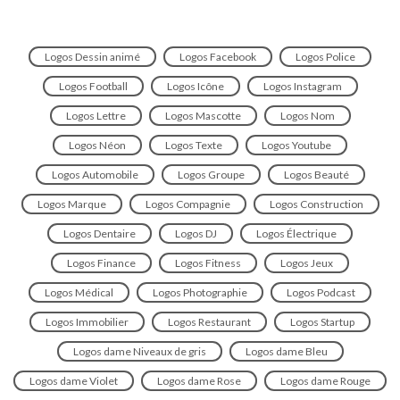
Logos Dessin animé
Logos Facebook
Logos Police
Logos Football
Logos Icône
Logos Instagram
Logos Lettre
Logos Mascotte
Logos Nom
Logos Néon
Logos Texte
Logos Youtube
Logos Automobile
Logos Groupe
Logos Beauté
Logos Marque
Logos Compagnie
Logos Construction
Logos Dentaire
Logos DJ
Logos Électrique
Logos Finance
Logos Fitness
Logos Jeux
Logos Médical
Logos Photographie
Logos Podcast
Logos Immobilier
Logos Restaurant
Logos Startup
Logos dame Niveaux de gris
Logos dame Bleu
Logos dame Violet
Logos dame Rose
Logos dame Rouge