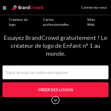
Site Logo
Connectez-vous
Open menu
Créateur de
Cartes
Sites
Logos de Enfant
logo
professionnelles
Web
Essayez BrandCrowd gratuitement ! Le
créateur de logo de Enfant n° 1 au
monde.
Saisir le nom de votre entreprise
CRÉER DES LOGOS