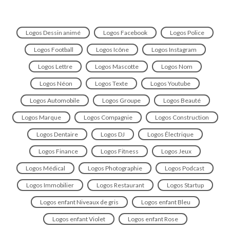
Logos Dessin animé
Logos Facebook
Logos Police
Logos Football
Logos Icône
Logos Instagram
Logos Lettre
Logos Mascotte
Logos Nom
Logos Néon
Logos Texte
Logos Youtube
Logos Automobile
Logos Groupe
Logos Beauté
Logos Marque
Logos Compagnie
Logos Construction
Logos Dentaire
Logos DJ
Logos Électrique
Logos Finance
Logos Fitness
Logos Jeux
Logos Médical
Logos Photographie
Logos Podcast
Logos Immobilier
Logos Restaurant
Logos Startup
Logos enfant Niveaux de gris
Logos enfant Bleu
Logos enfant Violet
Logos enfant Rose