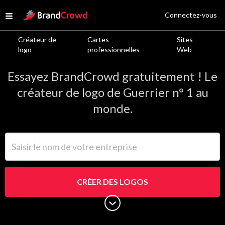
Site Logo
Connectez-vous
Open menu
Créateur de
Cartes
Sites
Logos de Guerrier
logo
professionnelles
Web
Essayez BrandCrowd gratuitement ! Le
créateur de logo de Guerrier n° 1 au
monde.
Saisir le nom de votre entreprise
CRÉER DES LOGOS