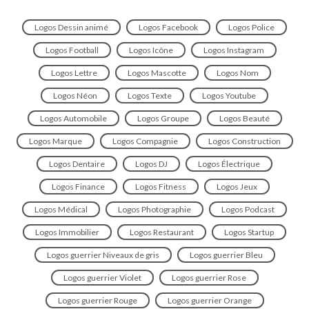
Logos Dessin animé
Logos Facebook
Logos Police
Logos Football
Logos Icône
Logos Instagram
Logos Lettre
Logos Mascotte
Logos Nom
Logos Néon
Logos Texte
Logos Youtube
Logos Automobile
Logos Groupe
Logos Beauté
Logos Marque
Logos Compagnie
Logos Construction
Logos Dentaire
Logos DJ
Logos Électrique
Logos Finance
Logos Fitness
Logos Jeux
Logos Médical
Logos Photographie
Logos Podcast
Logos Immobilier
Logos Restaurant
Logos Startup
Logos guerrier Niveaux de gris
Logos guerrier Bleu
Logos guerrier Violet
Logos guerrier Rose
Logos guerrier Rouge
Logos guerrier Orange