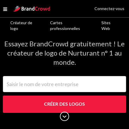
Site Logo
Connectez-vous
Open menu
Créateur de
Cartes
Sites
Logos de Nurturant
logo
professionnelles
Web
Essayez BrandCrowd gratuitement ! Le
créateur de logo de Nurturant n° 1 au
monde.
Saisir le nom de votre entreprise
CRÉER DES LOGOS