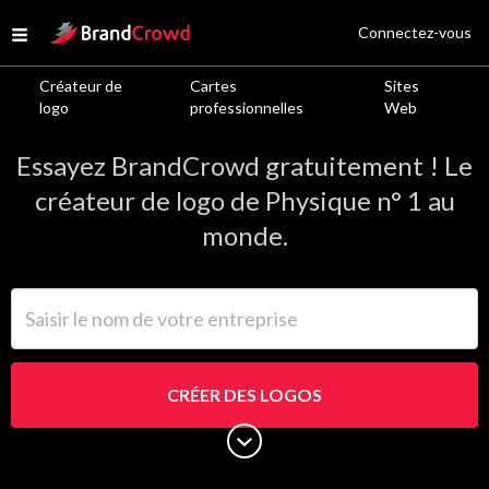
Site Logo
Connectez-vous
Open menu
Créateur de
Cartes
Sites
Logos de Physique
logo
professionnelles
Web
Essayez BrandCrowd gratuitement ! Le
créateur de logo de Physique n° 1 au
monde.
Saisir le nom de votre entreprise
CRÉER DES LOGOS