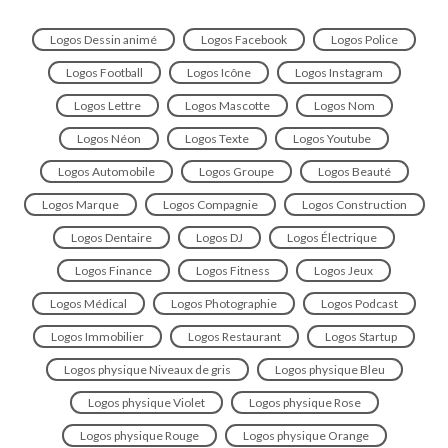
Logos Dessin animé
Logos Facebook
Logos Police
Logos Football
Logos Icône
Logos Instagram
Logos Lettre
Logos Mascotte
Logos Nom
Logos Néon
Logos Texte
Logos Youtube
Logos Automobile
Logos Groupe
Logos Beauté
Logos Marque
Logos Compagnie
Logos Construction
Logos Dentaire
Logos DJ
Logos Électrique
Logos Finance
Logos Fitness
Logos Jeux
Logos Médical
Logos Photographie
Logos Podcast
Logos Immobilier
Logos Restaurant
Logos Startup
Logos physique Niveaux de gris
Logos physique Bleu
Logos physique Violet
Logos physique Rose
Logos physique Rouge
Logos physique Orange