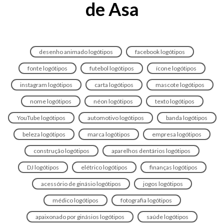
de Asa
desenho animado logótipos
facebook logótipos
fonte logótipos
futebol logótipos
ícone logótipos
instagram logótipos
carta logótipos
mascote logótipos
nome logótipos
néon logótipos
texto logótipos
YouTube logótipos
automotivo logótipos
banda logótipos
beleza logótipos
marca logótipos
empresa logótipos
construção logótipos
aparelhos dentários logótipos
DJ logótipos
elétrico logótipos
finanças logótipos
acessório de ginásio logótipos
jogos logótipos
médico logótipos
fotografia logótipos
apaixonado por ginásios logótipos
saúde logótipos