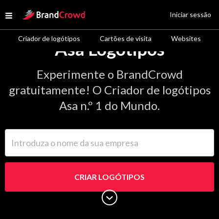
Site Logo
Iniciar sessão
Open menu
Criador de logótipos
Cartões de visita
Websites
Asa Logótipos
Experimente o BrandCrowd
gratuitamente! O Criador de logótipos
Asa n.º 1 do Mundo.
Introduza o nome da sua empresa
CRIAR LOGÓTIPOS