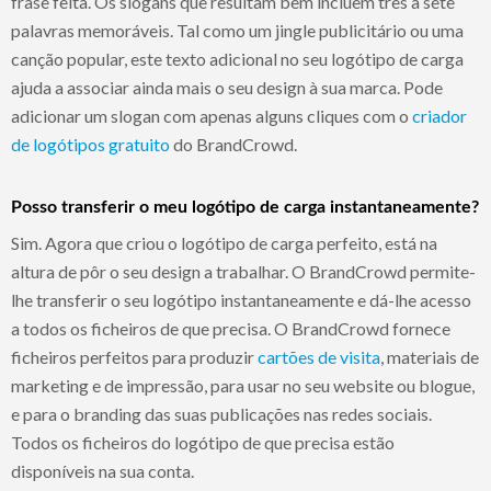
frase feita. Os slogans que resultam bem incluem três a sete
palavras memoráveis. Tal como um jingle publicitário ou uma
canção popular, este texto adicional no seu logótipo de carga
ajuda a associar ainda mais o seu design à sua marca. Pode
adicionar um slogan com apenas alguns cliques com o
criador
de logótipos gratuito
do BrandCrowd.
Posso transferir o meu logótipo de carga instantaneamente?
Sim. Agora que criou o logótipo de carga perfeito, está na
altura de pôr o seu design a trabalhar. O BrandCrowd permite-
lhe transferir o seu logótipo instantaneamente e dá-lhe acesso
a todos os ficheiros de que precisa. O BrandCrowd fornece
ficheiros perfeitos para produzir
cartões de visita
, materiais de
marketing e de impressão, para usar no seu website ou blogue,
e para o branding das suas publicações nas redes sociais.
Todos os ficheiros do logótipo de que precisa estão
disponíveis na sua conta.