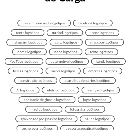
desenho animado logótipos
facebook logótipos
fonte logótipos
futebol logótipos
ícone logótipos
instagram logótipos
carta logótipos
mascote logótipos
nome logótipos
néon logótipos
texto logótipos
YouTube logótipos
automotivo logótipos
banda logótipos
beleza logótipos
marca logótipos
empresa logótipos
construção logótipos
aparelhos dentários logótipos
DJ logótipos
elétrico logótipos
finanças logótipos
acessório de ginásio logótipos
jogos logótipos
médico logótipos
fotografia logótipos
apaixonado por ginásios logótipos
saúde logótipos
tecnologia logótipos
desporto aquático logótipos