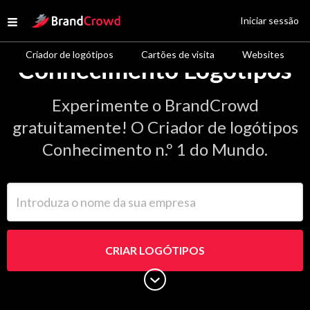
Site Logo
Iniciar sessão
Open menu
Criador de logótipos
Cartões de visita
Websites
Conhecimento Logótipos
Experimente o BrandCrowd
gratuitamente! O Criador de logótipos
Conhecimento n.º 1 do Mundo.
Introduza o nome da sua empresa
CRIAR LOGÓTIPOS