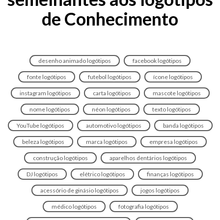
de Conhecimento
desenho animado logótipos
facebook logótipos
fonte logótipos
futebol logótipos
ícone logótipos
instagram logótipos
carta logótipos
mascote logótipos
nome logótipos
néon logótipos
texto logótipos
YouTube logótipos
automotivo logótipos
banda logótipos
beleza logótipos
marca logótipos
empresa logótipos
construção logótipos
aparelhos dentários logótipos
DJ logótipos
elétrico logótipos
finanças logótipos
acessório de ginásio logótipos
jogos logótipos
médico logótipos
fotografia logótipos