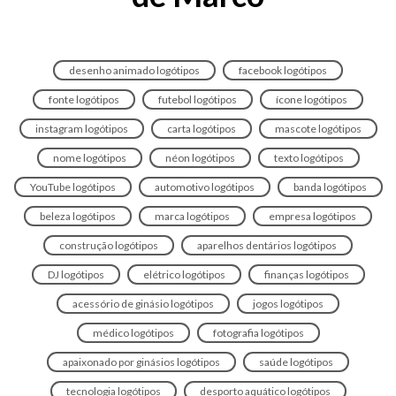
desenho animado logótipos
facebook logótipos
fonte logótipos
futebol logótipos
ícone logótipos
instagram logótipos
carta logótipos
mascote logótipos
nome logótipos
néon logótipos
texto logótipos
YouTube logótipos
automotivo logótipos
banda logótipos
beleza logótipos
marca logótipos
empresa logótipos
construção logótipos
aparelhos dentários logótipos
DJ logótipos
elétrico logótipos
finanças logótipos
acessório de ginásio logótipos
jogos logótipos
médico logótipos
fotografia logótipos
apaixonado por ginásios logótipos
saúde logótipos
tecnologia logótipos
desporto aquático logótipos