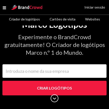
Site Logo
Iniciar sessão
Open menu
Criador de logótipos
Cartões de visita
Websites
Marco Logótipos
Experimente o BrandCrowd
gratuitamente! O Criador de logótipos
Marco n.º 1 do Mundo.
Introduza o nome da sua empresa
CRIAR LOGÓTIPOS