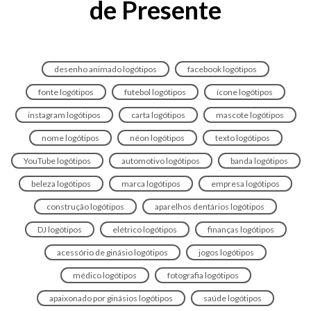
de Presente
desenho animado logótipos
facebook logótipos
fonte logótipos
futebol logótipos
ícone logótipos
instagram logótipos
carta logótipos
mascote logótipos
nome logótipos
néon logótipos
texto logótipos
YouTube logótipos
automotivo logótipos
banda logótipos
beleza logótipos
marca logótipos
empresa logótipos
construção logótipos
aparelhos dentários logótipos
DJ logótipos
elétrico logótipos
finanças logótipos
acessório de ginásio logótipos
jogos logótipos
médico logótipos
fotografia logótipos
apaixonado por ginásios logótipos
saúde logótipos