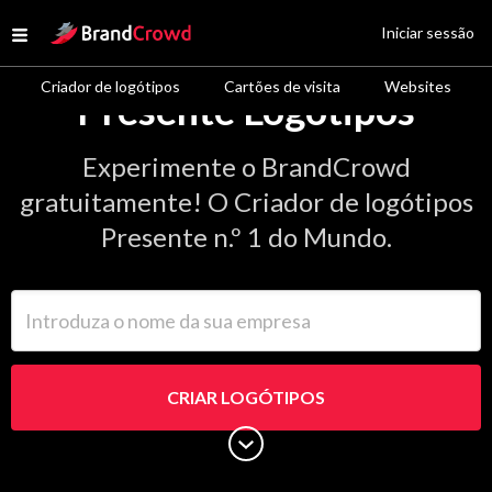
Site Logo
Iniciar sessão
Open menu
Criador de logótipos
Cartões de visita
Websites
Presente Logótipos
Experimente o BrandCrowd
gratuitamente! O Criador de logótipos
Presente n.º 1 do Mundo.
Introduza o nome da sua empresa
CRIAR LOGÓTIPOS