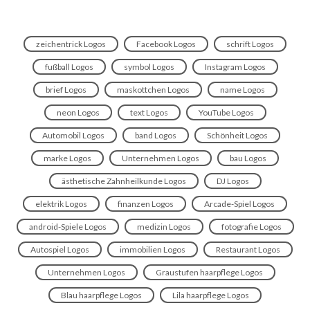
zeichentrick Logos
Facebook Logos
schrift Logos
fußball Logos
symbol Logos
Instagram Logos
brief Logos
maskottchen Logos
name Logos
neon Logos
text Logos
YouTube Logos
Automobil Logos
band Logos
Schönheit Logos
marke Logos
Unternehmen Logos
bau Logos
ästhetische Zahnheilkunde Logos
DJ Logos
elektrik Logos
finanzen Logos
Arcade-Spiel Logos
android-Spiele Logos
medizin Logos
fotografie Logos
Autospiel Logos
immobilien Logos
Restaurant Logos
Unternehmen Logos
Graustufen haarpflege Logos
Blau haarpflege Logos
Lila haarpflege Logos