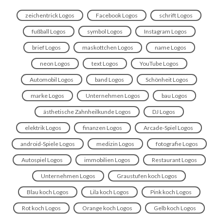
zeichentrick Logos
Facebook Logos
schrift Logos
fußball Logos
symbol Logos
Instagram Logos
brief Logos
maskottchen Logos
name Logos
neon Logos
text Logos
YouTube Logos
Automobil Logos
band Logos
Schönheit Logos
marke Logos
Unternehmen Logos
bau Logos
ästhetische Zahnheilkunde Logos
DJ Logos
elektrik Logos
finanzen Logos
Arcade-Spiel Logos
android-Spiele Logos
medizin Logos
fotografie Logos
Autospiel Logos
immobilien Logos
Restaurant Logos
Unternehmen Logos
Graustufen koch Logos
Blau koch Logos
Lila koch Logos
Pink koch Logos
Rot koch Logos
Orange koch Logos
Gelb koch Logos